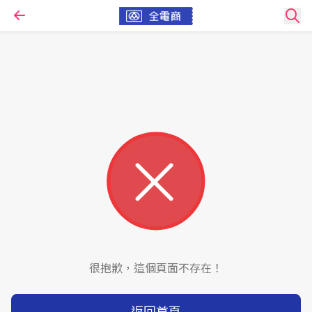
很抱歉，這個頁面不存在！
返回首頁