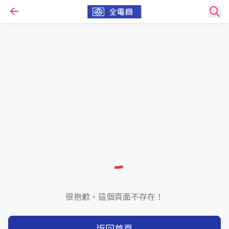
很抱歉，這個頁面不存在！
返回首頁