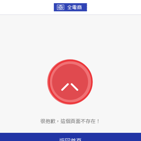
很抱歉，這個頁面不存在！
返回首頁