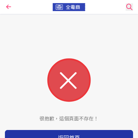
很抱歉，這個頁面不存在！
返回首頁