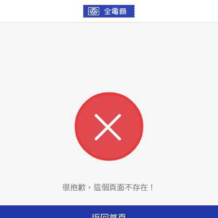
很抱歉，這個頁面不存在！
返回首頁