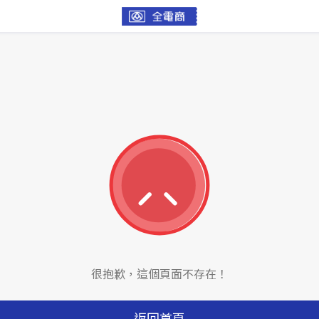
很抱歉，這個頁面不存在！
返回首頁