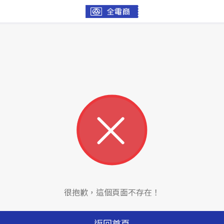
很抱歉，這個頁面不存在！
返回首頁