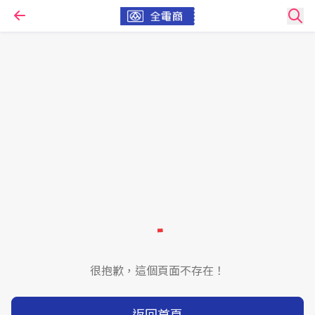
很抱歉，這個頁面不存在！
返回首頁