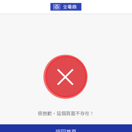
很抱歉，這個頁面不存在！
返回首頁