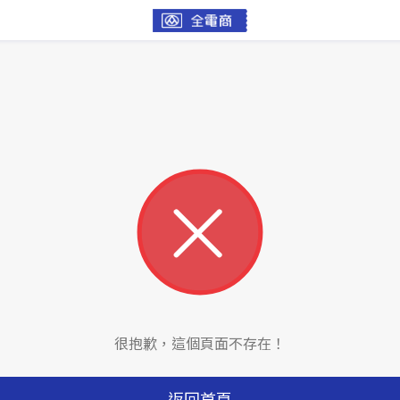
很抱歉，這個頁面不存在！
返回首頁