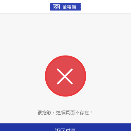
很抱歉，這個頁面不存在！
返回首頁