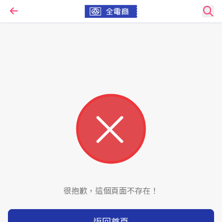
很抱歉，這個頁面不存在！
返回首頁