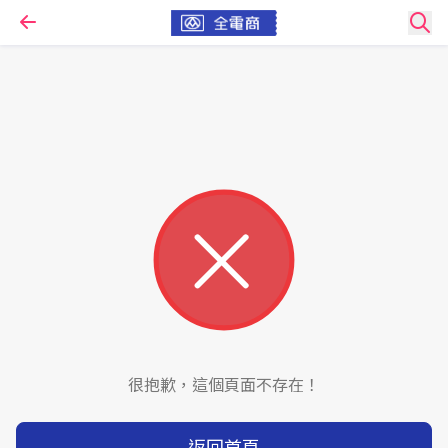
很抱歉，這個頁面不存在！
返回首頁