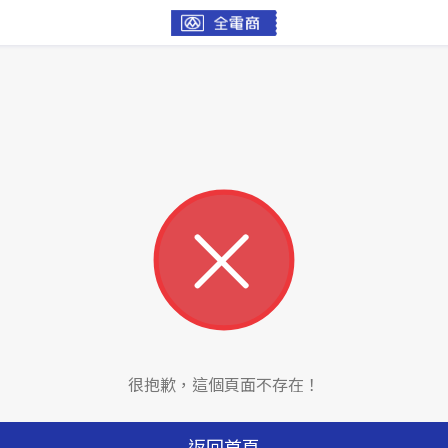
很抱歉，這個頁面不存在！
返回首頁