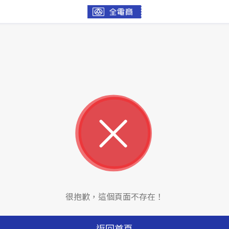
很抱歉，這個頁面不存在！
返回首頁