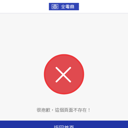
很抱歉，這個頁面不存在！
返回首頁