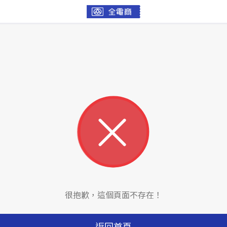
很抱歉，這個頁面不存在！
返回首頁