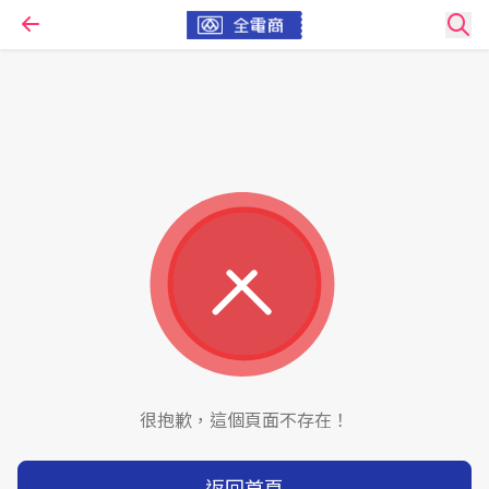
很抱歉，這個頁面不存在！
返回首頁