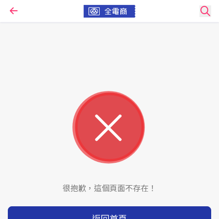
很抱歉，這個頁面不存在！
返回首頁