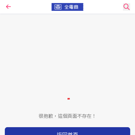
很抱歉，這個頁面不存在！
返回首頁