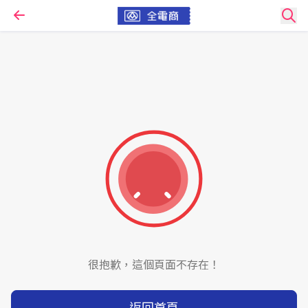
很抱歉，這個頁面不存在！
返回首頁