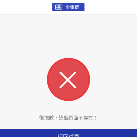
很抱歉，這個頁面不存在！
返回首頁