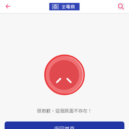
很抱歉，這個頁面不存在！
返回首頁