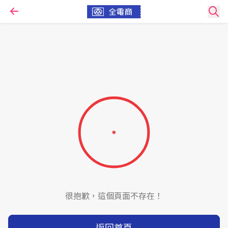
很抱歉，這個頁面不存在！
返回首頁