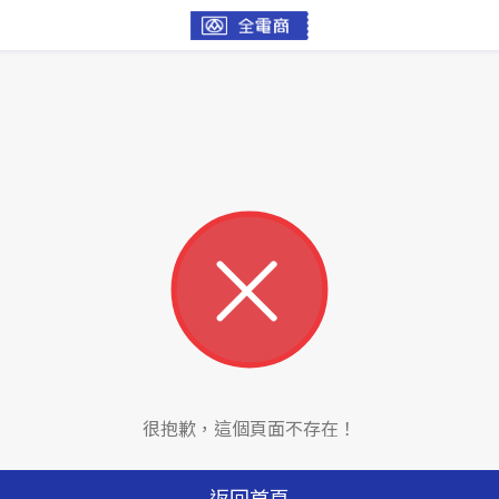
很抱歉，這個頁面不存在！
返回首頁