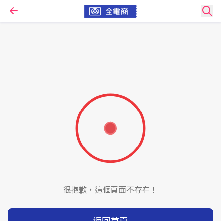
很抱歉，這個頁面不存在！
返回首頁