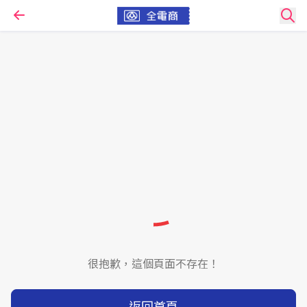
很抱歉，這個頁面不存在！
返回首頁