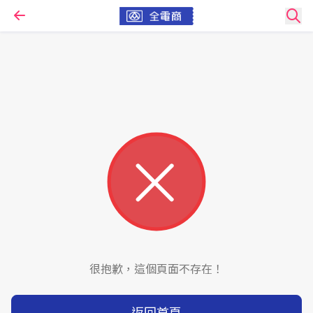
很抱歉，這個頁面不存在！
返回首頁