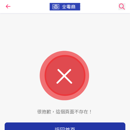
很抱歉，這個頁面不存在！
返回首頁