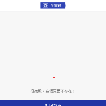
很抱歉，這個頁面不存在！
返回首頁