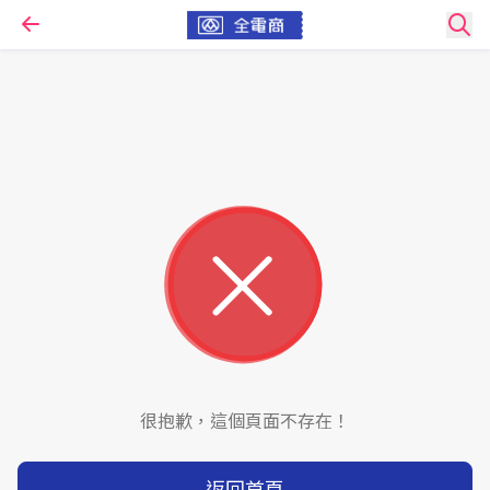
很抱歉，這個頁面不存在！
返回首頁