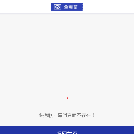
很抱歉，這個頁面不存在！
返回首頁