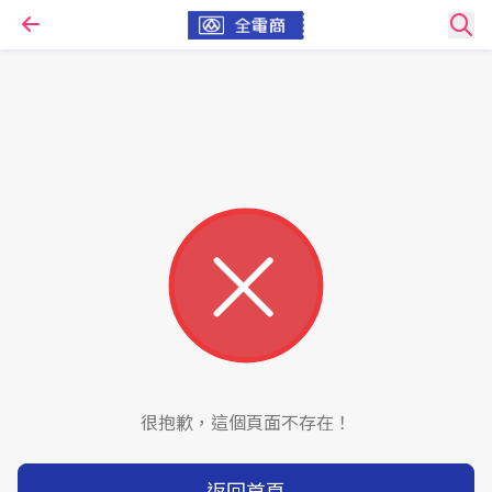
很抱歉，這個頁面不存在！
返回首頁