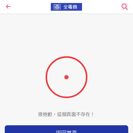
很抱歉，這個頁面不存在！
返回首頁