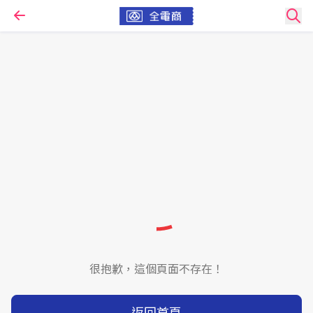
很抱歉，這個頁面不存在！
返回首頁