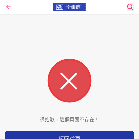
很抱歉，這個頁面不存在！
返回首頁