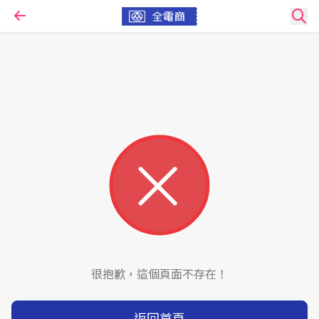
很抱歉，這個頁面不存在！
返回首頁