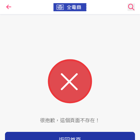
很抱歉，這個頁面不存在！
返回首頁