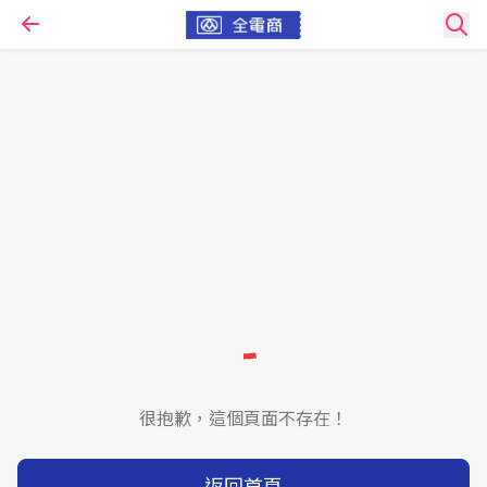
很抱歉，這個頁面不存在！
返回首頁