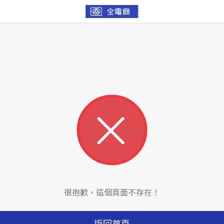
很抱歉，這個頁面不存在！
返回首頁