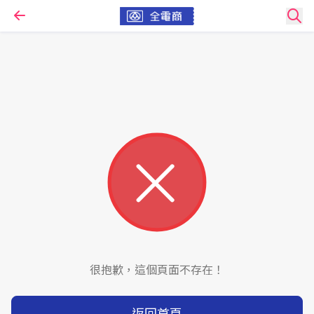
很抱歉，這個頁面不存在！
返回首頁