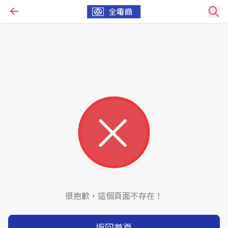
很抱歉，這個頁面不存在！
返回首頁