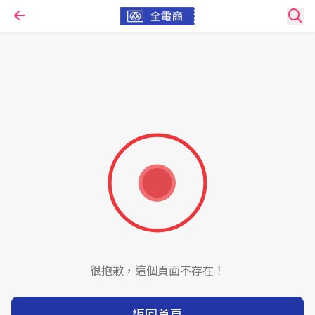
很抱歉，這個頁面不存在！
返回首頁