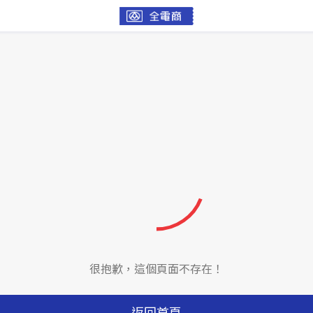
很抱歉，這個頁面不存在！
返回首頁