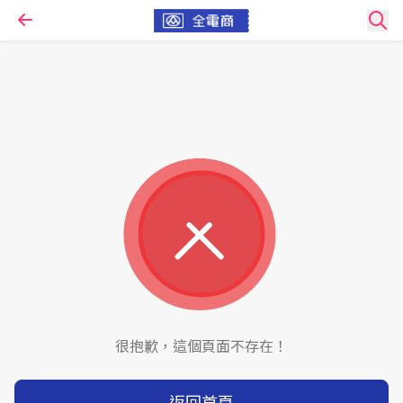
很抱歉，這個頁面不存在！
返回首頁