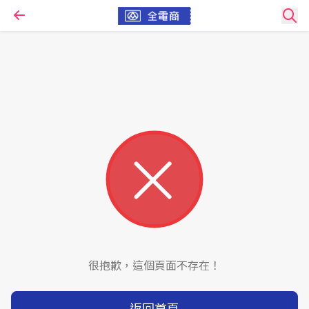
很抱歉，這個頁面不存在！
返回首頁