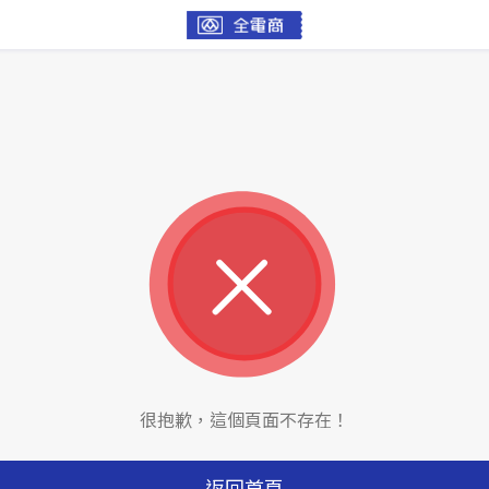
很抱歉，這個頁面不存在！
返回首頁