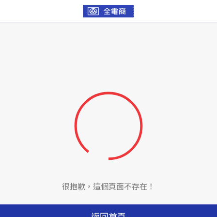
很抱歉，這個頁面不存在！
返回首頁