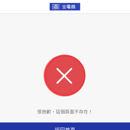
很抱歉，這個頁面不存在！
返回首頁