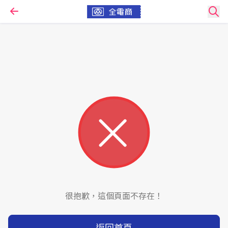
很抱歉，這個頁面不存在！
返回首頁